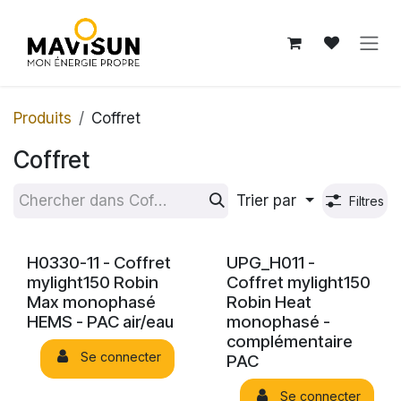
Se rendre au contenu
Produits
Coffret
Coffret
Trier par
Filtres
H0330-11 - Coffret
UPG_H011 -
mylight150 Robin
Coffret mylight150
Max monophasé
Robin Heat
HEMS - PAC air/eau
monophasé -
complémentaire
Se connecter
PAC
Se connecter