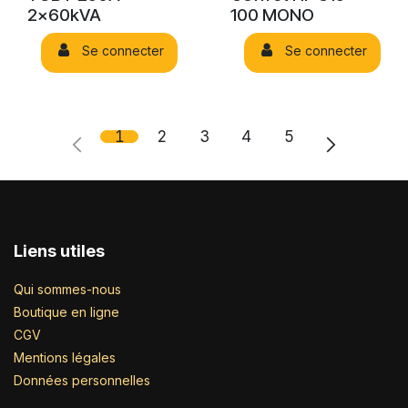
2x60kVA
100 MONO
Se connecter
Se connecter
1
2
3
4
5
Liens utiles
Qui sommes-nous
Boutique en ligne
CGV
Mentions légales
Données personnelles