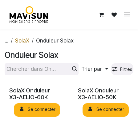
Se rendre au contenu
...
SolaX
Onduleur Solax
Onduleur Solax
Trier par
Filtres
SolaX Onduleur
SolaX Onduleur
X3-AELIO-60K
X3-AELIO-50K
Se connecter
Se connecter