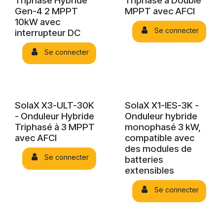
Triphasé Hybride
Triphasé à Double
Gen-4 2 MPPT
MPPT avec AFCI
10kW avec
Se connecter
interrupteur DC
Se connecter
SolaX X3-ULT-30K
SolaX X1-IES-3K -
- Onduleur Hybride
Onduleur hybride
Triphasé à 3 MPPT
monophasé 3 kW,
avec AFCI
compatible avec
des modules de
Se connecter
batteries
extensibles
Se connecter