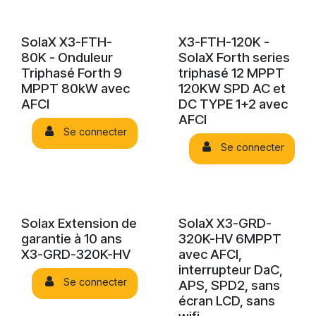
SolaX X3-FTH-
X3-FTH-120K -
80K - Onduleur
SolaX Forth series
Triphasé Forth 9
triphasé 12 MPPT
MPPT 80kW avec
120KW SPD AC et
AFCI
DC TYPE 1+2 avec
AFCI
Se connecter
Se connecter
Solax Extension de
SolaX X3-GRD-
garantie à 10 ans
320K-HV 6MPPT
X3-GRD-320K-HV
avec AFCI,
interrupteur DaC,
Se connecter
APS, SPD2, sans
écran LCD, sans