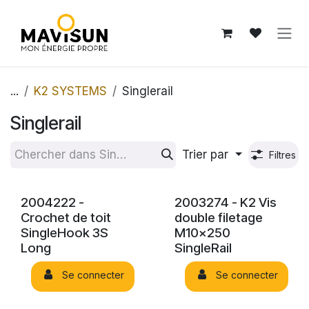
Se rendre au contenu
...
K2 SYSTEMS
Singlerail
Singlerail
Trier par
Filtres
2004222 -
2003274 - K2 Vis
Crochet de toit
double filetage
SingleHook 3S
M10x250
Long
SingleRail
Se connecter
Se connecter