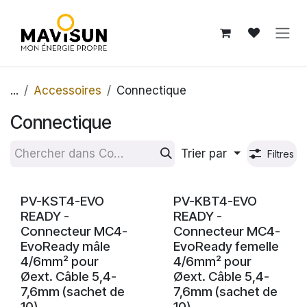
Se rendre au contenu
...
Accessoires
Connectique
Connectique
Trier par
Filtres
PV-KST4-EVO
PV-KBT4-EVO
READY -
READY -
Connecteur MC4-
Connecteur MC4-
EvoReady mâle
EvoReady femelle
4/6mm² pour
4/6mm² pour
Øext. Câble 5,4-
Øext. Câble 5,4-
7,6mm (sachet de
7,6mm (sachet de
10)
10)