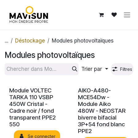
Se rendre au contenu
...
Déstockage
Modules photovoltaïques
Modules photovoltaïques
Trier par
Filtres
Module VOLTEC
AIKO-A480-
TARKA 110 VSBP
MCE54Dw -
450W Cristal -
Module Aiko
Cadre noir / fond
480W - NEOSTAR
transparent PPE2
biverre bifacial
550
3P+54 fond blanc
PPE2
Se connecter