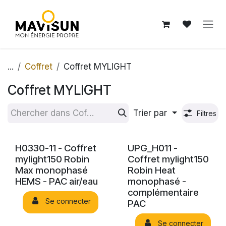
Se rendre au contenu
...
Coffret
Coffret MYLIGHT
Coffret MYLIGHT
Trier par
Filtres
H0330-11 - Coffret
UPG_H011 -
mylight150 Robin
Coffret mylight150
Max monophasé
Robin Heat
HEMS - PAC air/eau
monophasé -
complémentaire
Se connecter
PAC
Se connecter