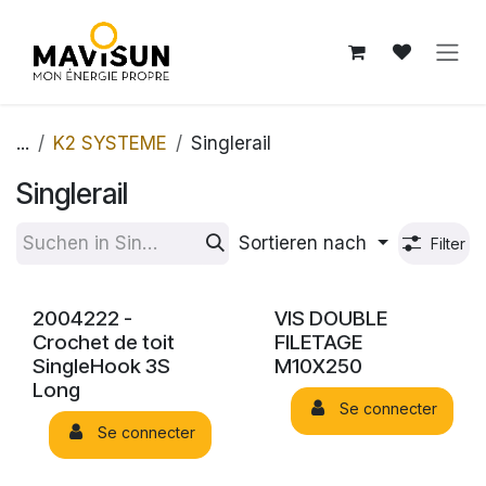
Zum Inhalt springen
...
K2 SYSTEME
Singlerail
Singlerail
Sortieren nach
Filter
2004222 -
VIS DOUBLE
Crochet de toit
FILETAGE
SingleHook 3S
M10X250
Long
Se connecter
Se connecter