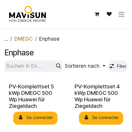
Zum Inhalt springen
...
DMEGC
Enphase
Enphase
Sortieren nach
Filter
PV-Komplettset 5
PV-Komplettset 4
kWp DMEGC 500
kWp DMEGC 500
Wp Huawei für
Wp Huawei für
Ziegeldach
Ziegeldach
Se connecter
Se connecter