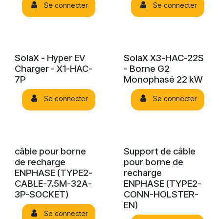
Se connecter
Se connecter
SolaX - Hyper EV
SolaX X3-HAC-22S
Charger - X1-HAC-
- Borne G2
7P
Monophasé 22 kW
Se connecter
Se connecter
câble pour borne
Support de câble
de recharge
pour borne de
ENPHASE (TYPE2-
recharge
CABLE-7.5M-32A-
ENPHASE (TYPE2-
3P-SOCKET)
CONN-HOLSTER-
EN)
Se connecter