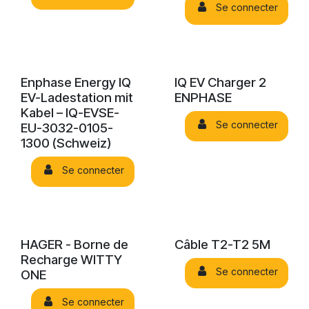
Se connecter
Enphase Energy IQ
IQ EV Charger 2
EV-Ladestation mit
ENPHASE
Kabel – IQ-EVSE-
Se connecter
EU-3032-0105-
1300 (Schweiz)
Se connecter
HAGER - Borne de
Câble T2-T2 5M
Recharge WITTY
Se connecter
ONE
Se connecter