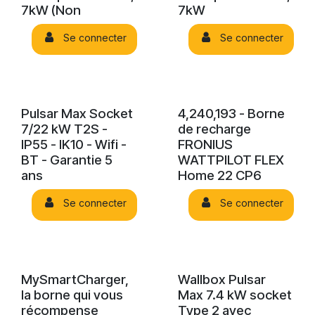
7kW (Non
7kW
Se connecter
Se connecter
Pulsar Max Socket
4,240,193 - Borne
7/22 kW T2S -
de recharge
IP55 - IK10 - Wifi -
FRONIUS
BT - Garantie 5
WATTPILOT FLEX
ans
Home 22 CP6
Se connecter
Se connecter
MySmartCharger,
Wallbox Pulsar
la borne qui vous
Max 7.4 kW socket
récompense
Type 2 avec