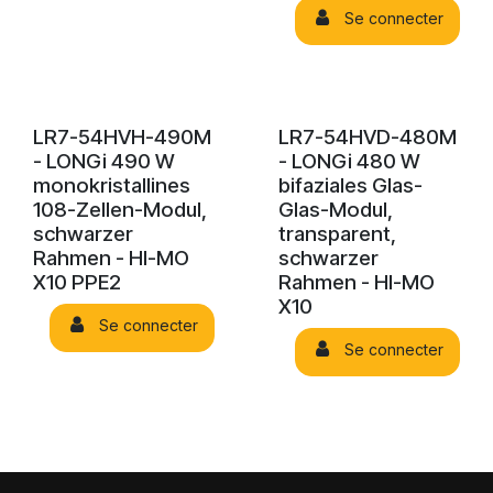
Se connecter
LR7-54HVH-490M
LR7-54HVD-480M
- LONGi 490 W
- LONGi 480 W
monokristallines
bifaziales Glas-
108-Zellen-Modul,
Glas-Modul,
schwarzer
transparent,
Rahmen - HI-MO
schwarzer
X10 PPE2
Rahmen - HI-MO
X10
Se connecter
Se connecter