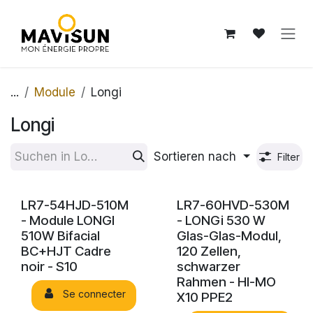
Zum Inhalt springen
...
Module
Longi
Longi
Sortieren nach
Filter
LR7-54HJD-510M
LR7-60HVD-530M
- Module LONGI
- LONGi 530 W
510W Bifacial
Glas-Glas-Modul,
BC+HJT Cadre
120 Zellen,
noir - S10
schwarzer
Rahmen - HI-MO
Se connecter
X10 PPE2