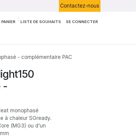
Contactez-nous
 PANIER
LISTE DE SOUHAITS
SE CONNECTER
Boutique
Devenir Client
Blog
nophasé - complémentaire PAC
light150
 -
 Heat monophasé
pe à chaleur SGready.
 Core (MG3) ou d'un
50mm