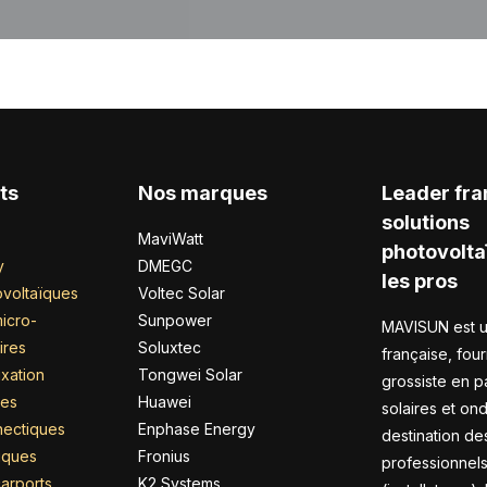
ts
Nos marques
Leader fra
solutions
MaviWatt
photovolta
y
DMEGC
les pros
voltaïques
Voltec Solar
icro-
Sunpower
MAVISUN est u
ires
Soluxtec
française, four
xation
Tongwei Solar
grossiste en 
res
Huawei
solaires et on
nectiques
Enphase Energy
destination de
riques
Fronius
professionnel
arports
K2 Systems