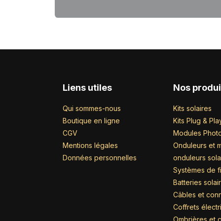
Liens utiles
Nos produi
Qui sommes-nous
Kits solaires
Boutique en ligne
Kits Plug & Pla
CGV
Modules Photo
Mentions légales
Onduleurs et m
Données personnelles
onduleurs sola
Systèmes de fi
Batteries solai
Câbles et con
Coffrets élect
Ombrières et c