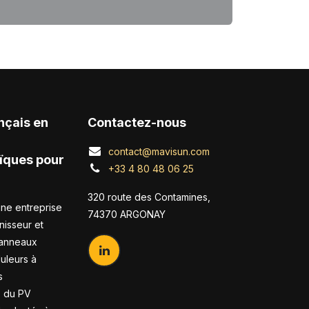
nçais en
Contactez-nous
contact@mavisun.com
ïques pour
+33 4 80 48 06 25
320 route des Contamines,
ne entreprise
74370 ARGONAY
nisseur et
panneaux
duleurs à
s
s du PV