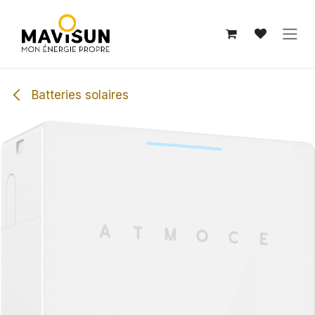
Se rendre au contenu
Batteries solaires