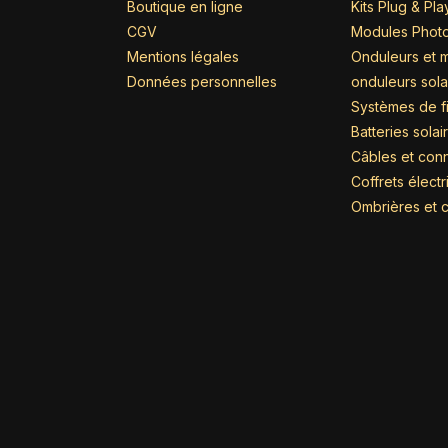
Boutique en ligne
Kits Plug & Pla
CGV
Modules Photo
Mentions légales
Onduleurs et m
Données personnelles
onduleurs sola
Systèmes de fi
Batteries solai
Câbles et con
Coffrets élect
Ombrières et c