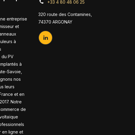
+33 4 80 48 06 25
320 route des Contamines,
ne entreprise
74370 ARGONAY
nisseur et
panneaux
duleurs à
s
s du PV
 Implantés à
te-Savoie,
gnons nos
us leurs
France et en
2017. Notre
-commerce de
voltaïque
ofessionnels
en ligne et