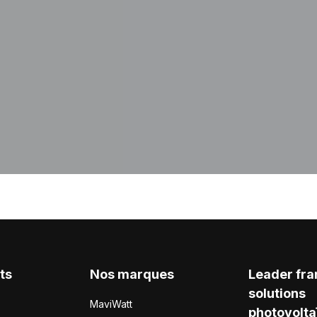
ts
Nos marques
Leader fra
solutions
MaviWatt
photovolta