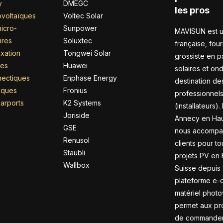
y
DMEGC
les pros
voltaïques
Voltec Solar
icro-
Sunpower
MAVISUN est u
ires
Soluxtec
française, four
xation
Tongwei Solar
grossiste en 
res
Huawei
solaires et on
nectiques
Enphase Energy
destination de
riques
Fronius
professionnel
arports
K2 Systems
(installateurs).
Joriside
Annecy en Hau
GSE
nous accompa
Renusol
clients pour to
Staubli
projets PV en 
Wallbox
Suisse depuis 
plateforme e
matériel photo
permet aux pr
de commander 