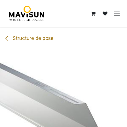
Se rendre au contenu
Structure de pose