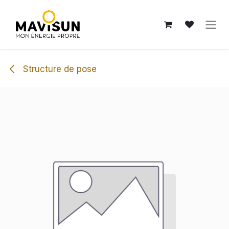
Se rendre au contenu
Structure de pose