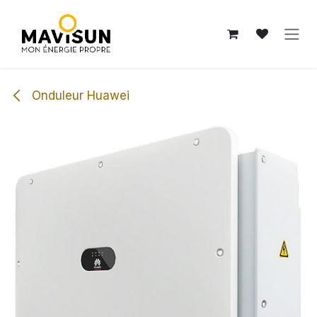
Se rendre au contenu
Onduleur Huawei