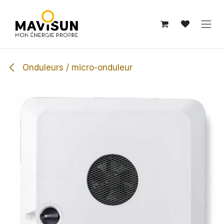
Se rendre au contenu
Onduleurs / micro-onduleur