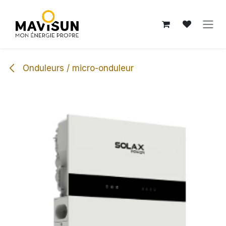
Se rendre au contenu
Onduleurs / micro-onduleur