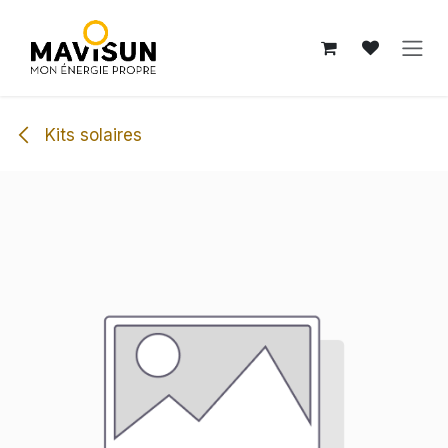
Se rendre au contenu
Kits solaires