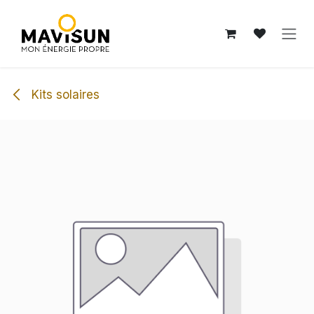
Se rendre au contenu
Kits solaires