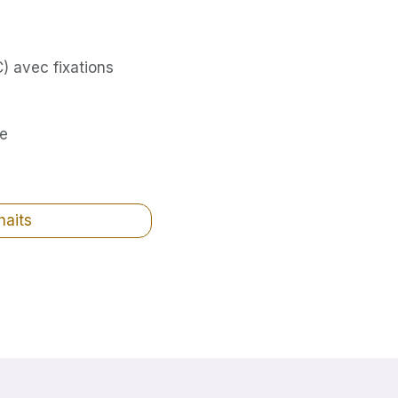
) avec fixations
se
haits