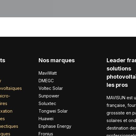
ts
Nos marques
Leader fra
solutions
MaviWatt
photovolta
y
DMEGC
les pros
voltaïques
Voltec Solar
icro-
Sunpower
MAVISUN est u
ires
Soluxtec
française, four
xation
Tongwei Solar
grossiste en 
res
Huawei
solaires et on
nectiques
Enphase Energy
destination de
riques
Fronius
professionnel