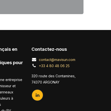
nçais en
Contactez-nous
contact@mavisun.com
ïques pour
+33 4 80 48 06 25
320 route des Contamines,
ne entreprise
74370 ARGONAY
nisseur et
panneaux
duleurs à
s
s du PV