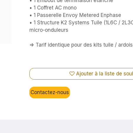
• 1 Embout de terminaison étanche
• 1 Coffret AC mono
• 1 Passerelle Envoy Metered Enphase
• 1 Structure K2 Systems Tuile (1L6C / 2L3C
micro-onduleurs
=> Tarif identique pour des kits tuile / ardoi
Ajouter à la liste de sou
Contactez-nous