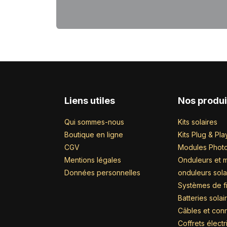
Liens utiles
Nos produi
Qui sommes-nous
Kits solaires
Boutique en ligne
Kits Plug & Pla
CGV
Modules Photo
Mentions légales
Onduleurs et m
Données personnelles
onduleurs sola
Systèmes de fi
Batteries solai
Câbles et con
Coffrets élect