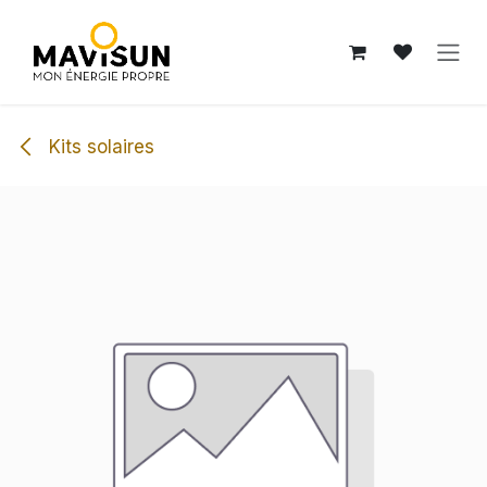
Se rendre au contenu
Kits solaires