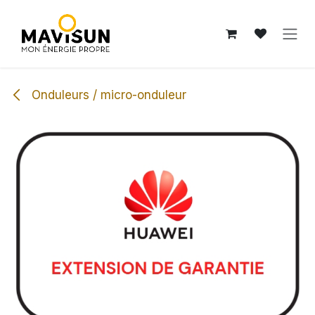
Se rendre au contenu
Onduleurs / micro-onduleur