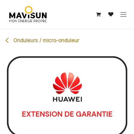
Se rendre au contenu
Onduleurs / micro-onduleur