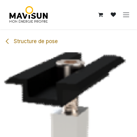
Se rendre au contenu
Structure de pose