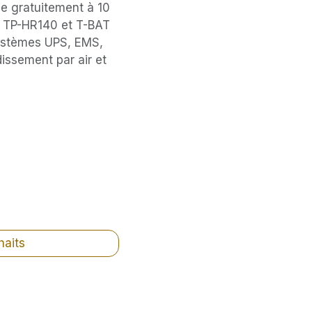
ue gratuitement à 10
s TP-HR140 et T-BAT
systèmes UPS, EMS,
issement par air et
haits