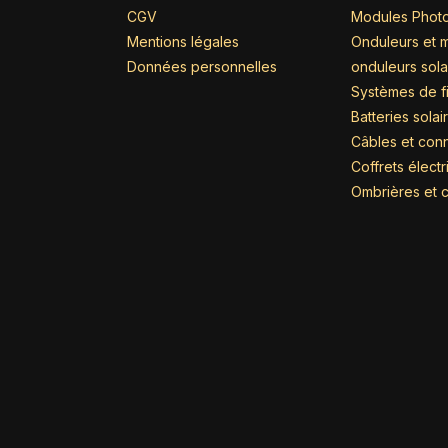
CGV
Modules Photo
Mentions légales
Onduleurs et m
Données personnelles
onduleurs sola
Systèmes de fi
Batteries solai
Câbles et con
Coffrets élect
Ombrières et c