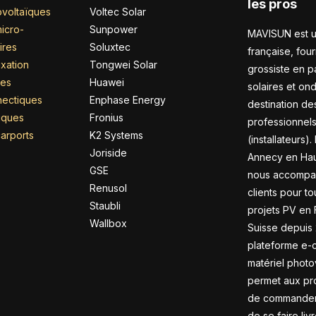
les pros
voltaïques
Voltec Solar
icro-
Sunpower
MAVISUN est u
ires
Soluxtec
française, four
xation
Tongwei Solar
grossiste en 
res
Huawei
solaires et on
nectiques
Enphase Energy
destination de
riques
Fronius
professionnel
arports
K2 Systems
(installateurs).
Joriside
Annecy en Hau
GSE
nous accompa
Renusol
clients pour to
Staubli
projets PV en 
Wallbox
Suisse depuis 
plateforme e
matériel photo
permet aux pr
de commander 
de se faire liv