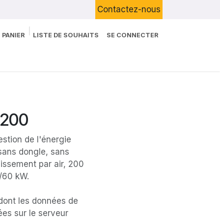
Contactez-nous
 PANIER
LISTE DE SOUHAITS
SE CONNECTER
Boutique
Devenir Client
Blog
B200
tion de l'énergie
sans dongle, sans
dissement par air, 200
/60 kW.
 dont les données de
es sur le serveur