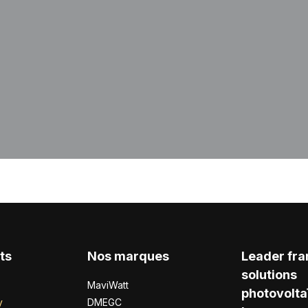
ts
Nos marques
Leader fra
solutions
MaviWatt
photovolta
y
DMEGC