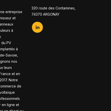
320 route des Contamines,
ne entreprise
74370 ARGONAY
nisseur et
panneaux
duleurs à
s
s du PV
 Implantés à
te-Savoie,
gnons nos
us leurs
France et en
2017. Notre
-commerce de
voltaïque
ofessionnels
en ligne et
rer en direct ou