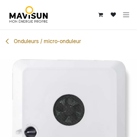
Se rendre au contenu
Onduleurs / micro-onduleur