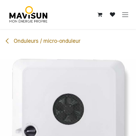
Se rendre au contenu
Onduleurs / micro-onduleur