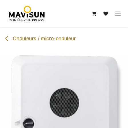
Se rendre au contenu
Onduleurs / micro-onduleur