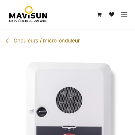
Se rendre au contenu
Onduleurs / micro-onduleur