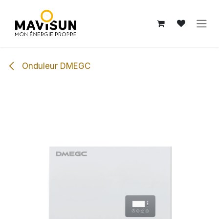
Se rendre au contenu
Onduleur DMEGC