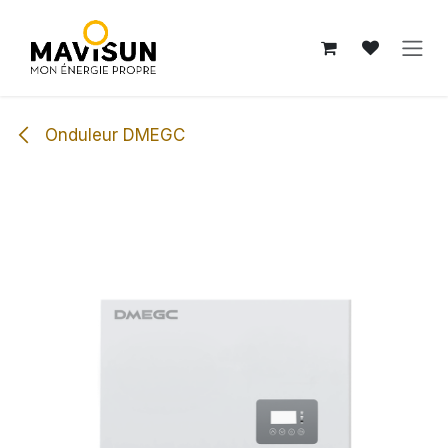
Se rendre au contenu
Onduleur DMEGC