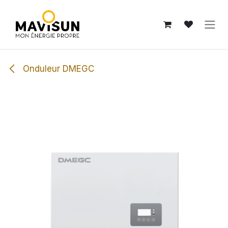
Se rendre au contenu
Onduleur DMEGC