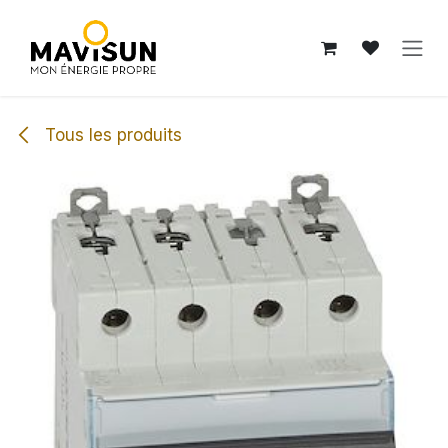
Se rendre au contenu
Tous les produits