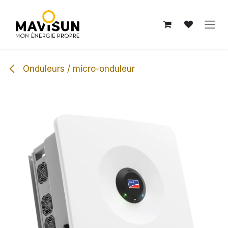
Se rendre au contenu
Onduleurs / micro-onduleur