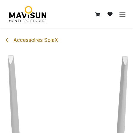
Se rendre au contenu
Accessoires SolaX