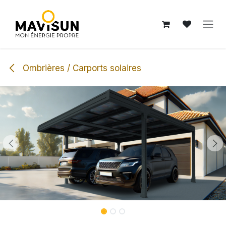
Se rendre au contenu
Ombrières / Carports solaires