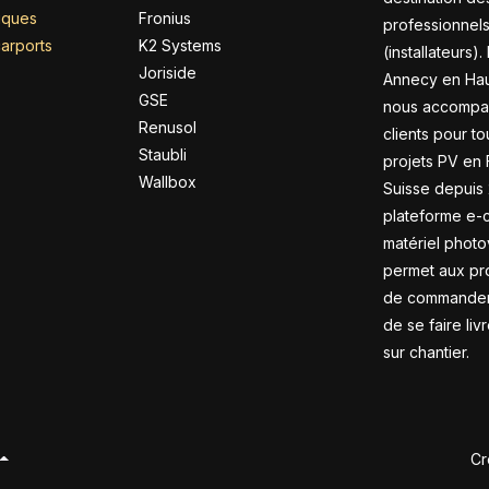
riques
Fronius
professionnel
arports
K2 Systems
(installateurs).
Joriside
Annecy en Hau
GSE
nous accompa
Renusol
clients pour to
Staubli
projets PV en 
Wallbox
Suisse depuis 
plateforme e
matériel photo
permet aux pr
de commander 
de se faire liv
sur chantier.
Cr