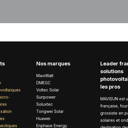
ts
Nos marques
Leader fra
solutions
MaviWatt
photovolta
y
DMEGC
les pros
voltaïques
Voltec Solar
icro-
Sunpower
MAVISUN est u
ires
Soluxtec
française, four
xation
Tongwei Solar
grossiste en 
res
Huawei
solaires et on
nectiques
Enphase Energy
destination de