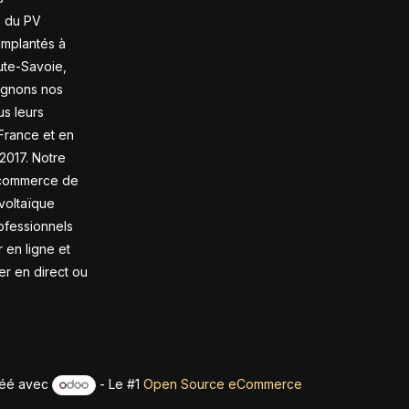
s du PV
 Implantés à
te-Savoie,
gnons nos
us leurs
France et en
2017. Notre
-commerce de
voltaïque
ofessionnels
en ligne et
rer en direct ou
éé avec
- Le #1
Open Source eCommerce