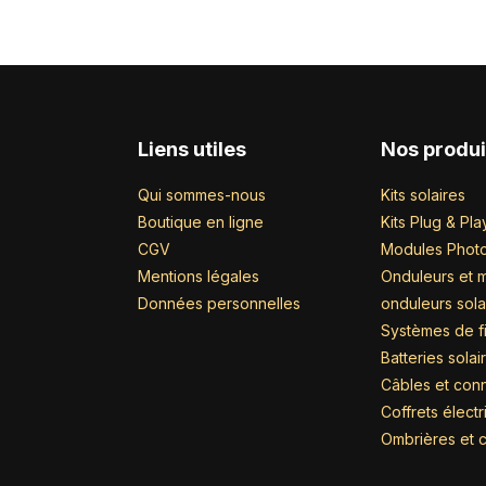
Liens utiles
Nos produi
Qui sommes-nous
Kits solaires
Boutique en ligne
Kits Plug & Pla
CGV
Modules Photo
Mentions légales
Onduleurs et m
Données personnelles
onduleurs sola
Systèmes de fi
Batteries solai
Câbles et con
Coffrets élect
Ombrières et c