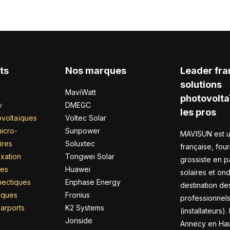
ts
Nos marques
Leader fra
solutions
MaviWatt
photovolta
y
DMEGC
les pros
voltaïques
Voltec Solar
icro-
Sunpower
MAVISUN est u
ires
Soluxtec
française, four
xation
Tongwei Solar
grossiste en 
res
Huawei
solaires et on
nectiques
Enphase Energy
destination de
riques
Fronius
professionnel
arports
K2 Systems
(installateurs).
Joriside
Annecy en Hau