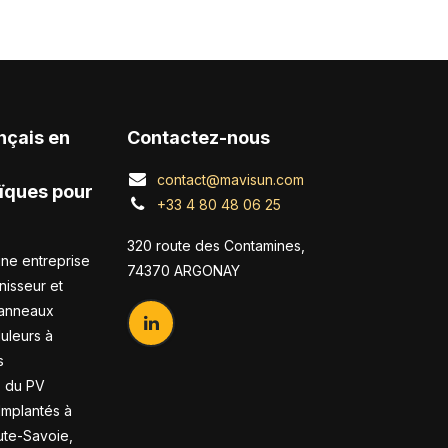
nçais en
Contactez-nous
contact@mavisun.com
ïques pour
+33 4 80 48 06 25
320 route des Contamines,
ne entreprise
74370 ARGONAY
nisseur et
panneaux
duleurs à
s
s du PV
 Implantés à
te-Savoie,