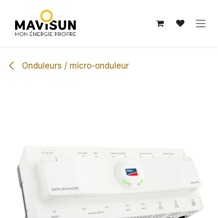
Se rendre au contenu
Onduleurs / micro-onduleur