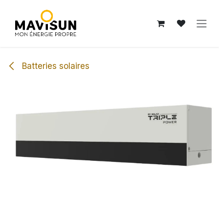
Se rendre au contenu
Batteries solaires