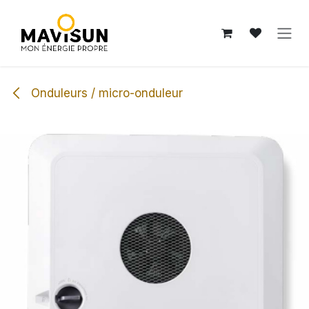
Se rendre au contenu
Onduleurs / micro-onduleur