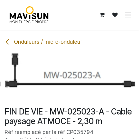
Se rendre au contenu
Onduleurs / micro-onduleur
FIN DE VIE - MW-025023-A - Cable
paysage ATMOCE - 2,30 m
Réf reemplacé par la réf CP035794