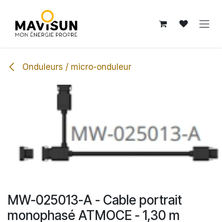
Se rendre au contenu
Onduleurs / micro-onduleur
MW-025013-A - Cable portrait
monophasé ATMOCE - 1,30 m