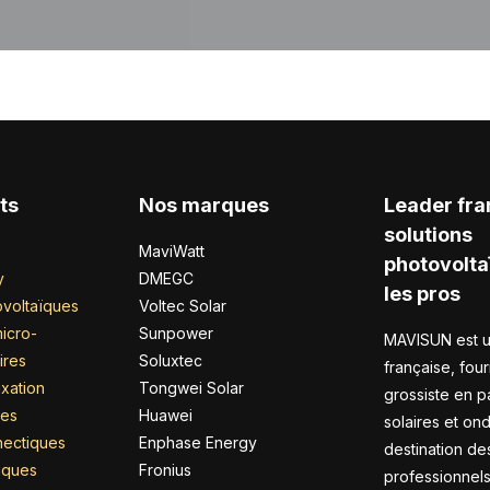
ts
Nos marques
Leader fra
solutions
MaviWatt
photovolta
y
DMEGC
les pros
voltaïques
Voltec Solar
icro-
Sunpower
MAVISUN est u
ires
Soluxtec
française, four
xation
Tongwei Solar
grossiste en 
res
Huawei
solaires et on
nectiques
Enphase Energy
destination de
riques
Fronius
professionnel