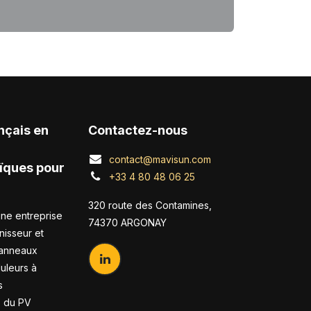
nçais en
Contactez-nous
contact@mavisun.com
ïques pour
+33 4 80 48 06 25
320 route des Contamines,
ne entreprise
74370 ARGONAY
nisseur et
panneaux
duleurs à
s
s du PV