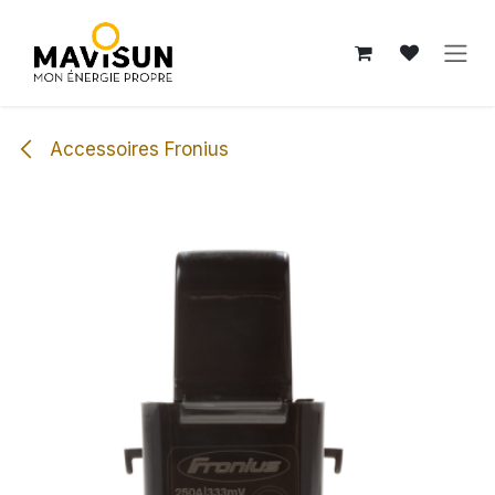
Se rendre au contenu
Accessoires Fronius