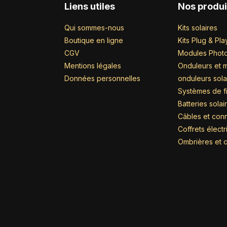
Liens utiles
Nos produi
Qui sommes-nous
Kits solaires
Boutique en ligne
Kits Plug & Pla
CGV
Modules Photo
Mentions légales
Onduleurs et m
Données personnelles
onduleurs sola
Systèmes de fi
Batteries solai
Câbles et con
Coffrets élect
Ombrières et c