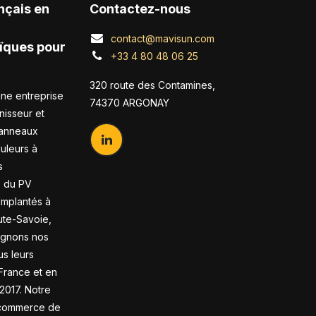
nçais en
Contactez-nous
contact@mavisun.com
ïques pour
+33 4 80 48 06 25
320 route des Contamines,
ne entreprise
74370 ARGONAY
nisseur et
panneaux
duleurs à
s
s du PV
 Implantés à
te-Savoie,
gnons nos
us leurs
France et en
2017. Notre
-commerce de