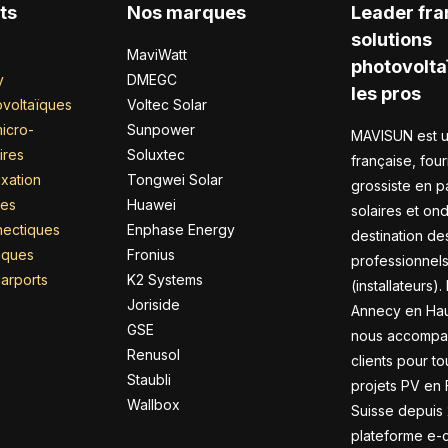
ts
Nos marques
Leader fra
solutions
MaviWatt
photovolta
y
DMEGC
les pros
voltaïques
Voltec Solar
icro-
Sunpower
MAVISUN est u
ires
Soluxtec
française, four
xation
Tongwei Solar
grossiste en 
res
Huawei
solaires et on
nectiques
Enphase Energy
destination de
riques
Fronius
professionnel
arports
K2 Systems
(installateurs).
Joriside
Annecy en Hau
GSE
nous accompa
Renusol
clients pour to
Staubli
projets PV en 
Wallbox
Suisse depuis 
plateforme e