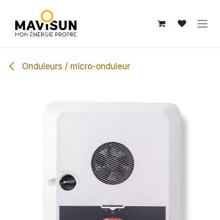
Se rendre au contenu
Onduleurs / micro-onduleur