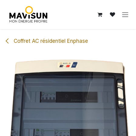
Se rendre au contenu
Coffret AC résidentiel Enphase