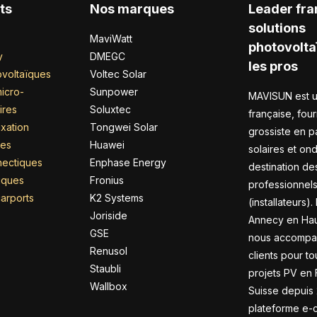
ts
Nos marques
Leader fra
solutions
MaviWatt
photovolta
y
DMEGC
les pros
voltaïques
Voltec Solar
icro-
Sunpower
MAVISUN est u
ires
Soluxtec
française, four
xation
Tongwei Solar
grossiste en 
res
Huawei
solaires et on
nectiques
Enphase Energy
destination de
riques
Fronius
professionnel
arports
K2 Systems
(installateurs).
Joriside
Annecy en Hau
GSE
nous accompa
Renusol
clients pour to
Staubli
projets PV en 
Wallbox
Suisse depuis 
plateforme e