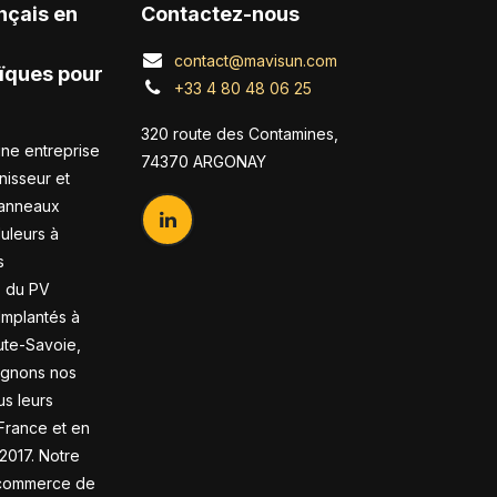
nçais en
Contactez-nous
contact@mavisun.com
ïques pour
+33 4 80 48 06 25
320 route des Contamines,
ne entreprise
74370 ARGONAY
nisseur et
panneaux
duleurs à
s
s du PV
 Implantés à
te-Savoie,
gnons nos
us leurs
France et en
2017. Notre
-commerce de