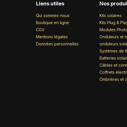
Liens utiles
Nos produi
Qui sommes-nous
Kits solaires
Boutique en ligne
Kits Plug & Pla
CGV
Modules Photo
Mentions légales
Onduleurs et m
Données personnelles
onduleurs sola
Systèmes de fi
Batteries solai
Câbles et con
Coffrets élect
Ombrières et c