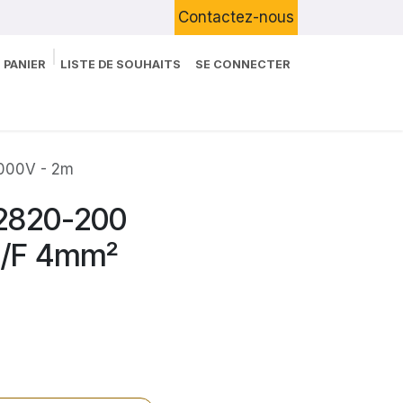
Contactez-nous
 PANIER
LISTE DE SOUHAITS
SE CONNECTER
Boutique
Devenir Client
Blog
000V - 2m
2820-200
M/F 4mm²